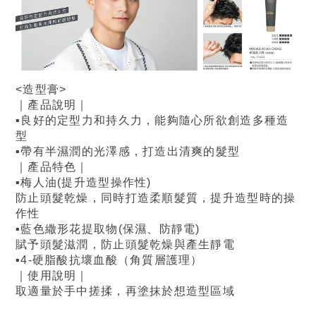
<造型膏>
｜產品說明｜
▪️良好的定型力和持久力，能夠隨心所欲創造多種造
型
▪️帶有半濕潤的光澤感，打造出清爽的髮型
｜產品特色｜
▪️梅人油(提升造型操作性)
防止頭髮乾燥，同時打造柔順髮質，提升造型時的操
作性
▪️藍色繖形花提取物(保濕、防靜電)
賦予頭髮滋潤，防止頭髮乾燥與產生靜電
▪️4-硬脂酸抗壞血酸（角質層護理）
｜使用說明｜
取適量於手中搓揉，再塗抹於想造型區域