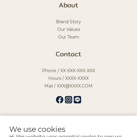
About
Brand Story
Our Values
Our Team
Contact
Phone / XX-XXX-XXX-XXX
Hours / XXXX-XXXX
Mail / XXX@XXXX.COM
We use cookies
提醒您，我們不會以電話或簡訊方式通知變更付款方式。
Hi, this website uses essential cookie to ensure