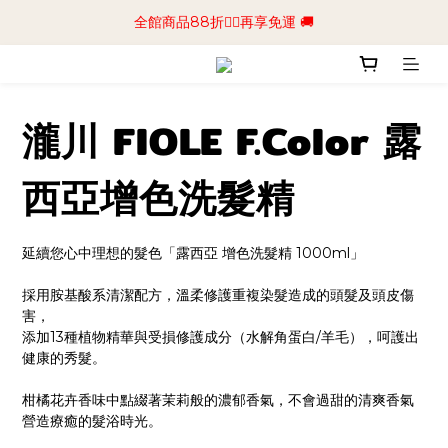
📢加入商城會員領$50💰購物金📢立即註冊
全館商品88折🧔‍♂️再享免運 🚚
📢加入商城會員領$50💰購物金📢立即註冊
瀧川 FIOLE F.Color 露
西亞增色洗髮精
延續您心中理想的髮色「露西亞 增色洗髮精 1000ml」
採用胺基酸系清潔配方，溫柔修護重複染髮造成的頭髮及頭皮傷
害，
添加13種植物精華與受損修護成分（水解角蛋白/羊毛），呵護出
健康的秀髮。
柑橘花卉香味中點綴著茉莉般的濃郁香氣，不會過甜的清爽香氣
營造療癒的髮浴時光。