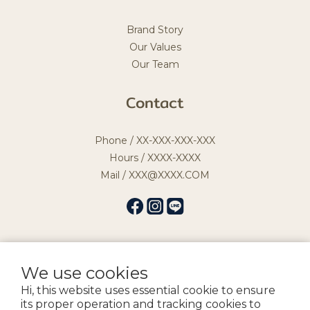
Brand Story
Our Values
Our Team
Contact
Phone / XX-XXX-XXX-XXX
Hours / XXXX-XXXX
Mail / XXX@XXXX.COM
We use cookies
提醒您，我們不會以電話或簡訊方式通知變更付款方式。
Hi, this website uses essential cookie to ensure
its proper operation and tracking cookies to