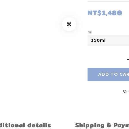
NT$1,480
ml
ADD TO CA
itional details
Shipping & Pay