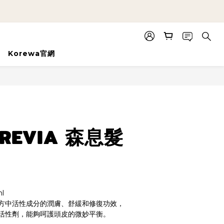
Korewa官網
BUY NOW
REVIA 森息髮
l
方中活性成分的潤膚、舒緩和修復功效，
活性劑，能夠呵護頭皮的微妙平衡。