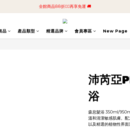
📢加入商城會員領$50💰購物金📢立即註冊
全館商品88折🧔‍♂️再享免運 🚚
📢加入商城會員領$50💰購物金📢立即註冊
商品
產品類型
精選品牌
會員專區
New Page
沛芮亞P
浴
森息髮浴 350ml/950m
溫和清潔敏感肌膚。配
以及精選的植物性界面