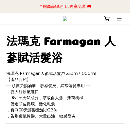
📢加入商城會員領$50💰購物金📢立即註冊
全館商品88折🧔‍♂️再享免運 🚚
📢加入商城會員領$50💰購物金📢立即註冊
法瑪克 Farmagan 人
蔘賦活髮浴
法瑪克 Farmagan人蔘賦活髮浴 250ml/1000ml
【產品介紹】
— 頭皮受損油癢、敏感發炎、異常落髮專用 —
．義大利原廠進口
．98.1%天然成分，萃取自人蔘、薄荷胡椒
．促進頭皮循環、活化毛囊
．實測60天落髮量減少28%
．告別稀疏掉髮、大量出油、敏感發炎