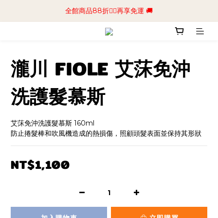
📢加入商城會員領$50💰購物金📢立即註冊
全館商品88折🧔‍♂️再享免運 🚚
📢加入商城會員領$50💰購物金📢立即註冊
瀧川 FIOLE 艾莯免沖
洗護髮慕斯
艾莯免沖洗護髮慕斯 160ml
防止捲髮棒和吹風機造成的熱損傷，照顧頭髮表面並保持其形狀
NT$1,100