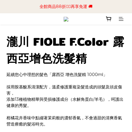
📢加入商城會員領$50💰購物金📢立即註冊
全館商品88折🧔‍♂️再享免運 🚚
📢加入商城會員領$50💰購物金📢立即註冊
瀧川 FIOLE F.Color 露
西亞增色洗髮精
延續您心中理想的髮色「露西亞 增色洗髮精 1000ml」
採用胺基酸系清潔配方，溫柔修護重複染髮造成的頭髮及頭皮傷
害，
添加13種植物精華與受損修護成分（水解角蛋白/羊毛），呵護出
健康的秀髮。
柑橘花卉香味中點綴著茉莉般的濃郁香氣，不會過甜的清爽香氣
營造療癒的髮浴時光。