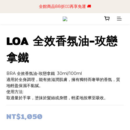
📢加入商城會員領$50💰購物金📢立即註冊
全館商品88折🧔‍♂️再享免運 🚚
📢加入商城會員領$50💰購物金📢立即註冊
LOA 全效香氛油-玫戀
拿鐵
BRA 全效香氛油-玫戀拿鐵  30ml/100ml
適用於全身調理，能有效滋潤肌膚，擁有獨特而奢華的香氛，質
地輕盈保濕不黏膩。
使用方法:
取適量於手掌，塗抹於髮絲或身體，輕柔地按摩至吸收。
NT$1,050