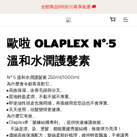
📢加入商城會員領$50💰購物金📢立即註冊
全館商品88折🧔‍♂️再享免運 🚚
📢加入商城會員領$50💰購物金📢立即註冊
歐啦 OLAPLEX N°·5
溫和水潤護髮素
N°·5 溫和水潤護髮素 250ml/1000ml
為什麼會令顧客喜歡它...
▸高效保濕，改善毛躁與分叉。
▸質地輕盈柔潤，不黏不膩不厚重。
▸即使油性頭皮也無悶感，再接續用造型品也不會厚重。
▸天天使用，頭髮變得更健康。
為什麼它有效...
▸Olaplex®「髮鍊結構專利」，提供快速修護效能，
   不論是漂、染、燙髮，都能重建秀髮結構，恢復彈力亮澤！
▸濃縮高效保濕配方：髮絲柔順好梳理，維持輕盈飄逸，不會讓秀