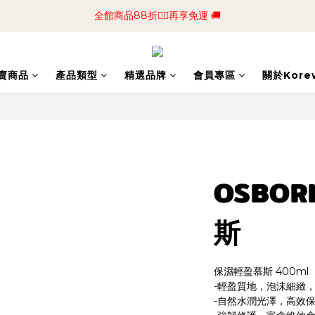
📢加入商城會員領$50💰購物金📢立即註冊
全館商品88折🧔‍♂️再享免運 🚚
📢加入商城會員領$50💰購物金📢立即註冊
賣商品
產品類型
精選品牌
會員專區
關於Kore
OSBO
斯
保濕輕盈慕斯 400ml
-輕盈質地，泡沫細緻
-自然水潤光澤，高效