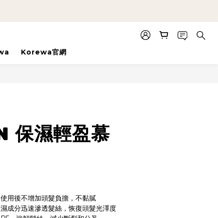
wa
Korewa官網
立即購買
RN 保濕輕盈慕
，使用後不增加頭髮負擔，不黏膩
保濕成分迅速滲透髮絲，恢復頭髮光澤度