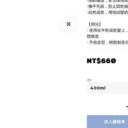
-強韌修護，富含維他
-撫平毛躁，防止因乾
-自然成形，增強頭髮
【用法】
• 使用在半乾或乾髮
體捲度
• 手捻造型，輕鬆創
NT$660
ml
加入購物車