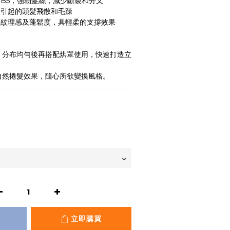
命B5，強韌髮絲，減少斷裂和分叉
燥引起的頭髮飛散和毛躁
的紋理感及蓬鬆度，具輕柔的支撐效果
上，分布均勻後再搭配烘罩使用，快速打造立
造自然捲髮效果，隨心所欲變換風格。
立即購買