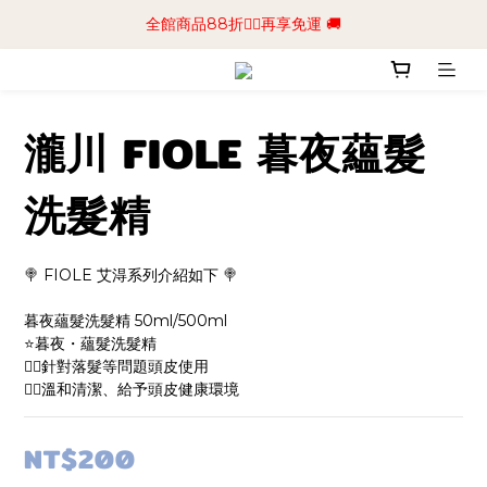
📢加入商城會員領$50💰購物金📢立即註冊
全館商品88折🧔‍♂️再享免運 🚚
📢加入商城會員領$50💰購物金📢立即註冊
瀧川 FIOLE 暮夜蘊髮
洗髮精
🍭 FIOLE 艾淂系列介紹如下 🍭
暮夜蘊髮洗髮精 50ml/500ml
⭐️暮夜・蘊髮洗髮精
👉🏻針對落髮等問題頭皮使用
👉🏻溫和清潔、給予頭皮健康環境
NT$200