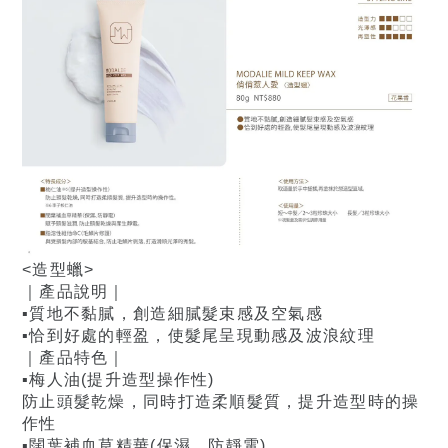
<造型蠟>
｜產品說明｜
▪️質地不黏膩，創造細膩髮束感及空氣感
▪️恰到好處的輕盈，使髮尾呈現動感及波浪紋理
｜產品特色｜
▪️梅人油(提升造型操作性)
防止頭髮乾燥，同時打造柔順髮質，提升造型時的操
作性
▪️闊葉補血草精華(保濕、防靜電)