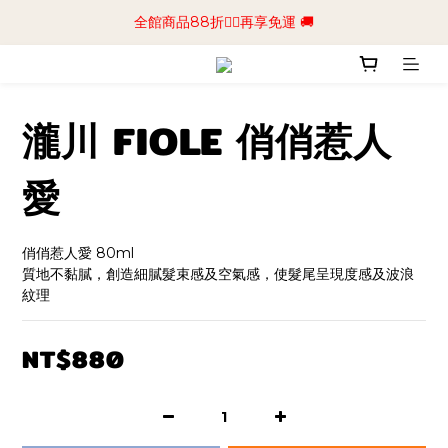
📢加入商城會員領$50💰購物金📢立即註冊
全館商品88折🧔‍♂️再享免運 🚚
📢加入商城會員領$50💰購物金📢立即註冊
瀧川 FIOLE 俏俏惹人
愛
俏俏惹人愛 80ml
質地不黏膩，創造細膩髮束感及空氣感，使髮尾呈現度感及波浪
紋理
NT$880