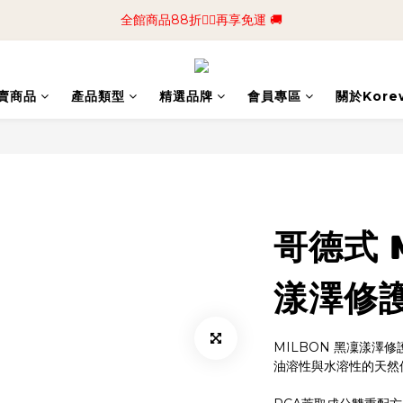
📢加入商城會員領$50💰購物金📢立即註冊
全館商品88折🧔‍♂️再享免運 🚚
📢加入商城會員領$50💰購物金📢立即註冊
賣商品
產品類型
精選品牌
會員專區
關於Kore
哥德式 M
漾澤修
MILBON 黑凜漾澤修護
油溶性與水溶性的天然