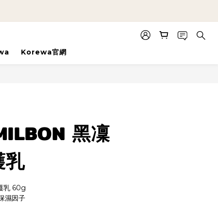
wa
Korewa官網
立即購買
ILBON 黑凜
護乳
乳 60g
保濕因子