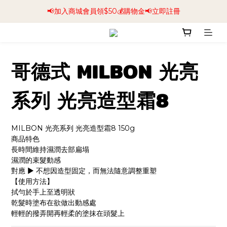
📢加入商城會員領$50💰購物金📢立即註冊
📢加入商城會員領$50💰購物金📢立即註冊
全館商品88折🧔‍♂️再享免運 🚚
📢加入商城會員領$50💰購物金📢立即註冊
哥德式 MILBON 光亮
系列 光亮造型霜8
MILBON 光亮系列 光亮造型霜8 150g
商品特色
長時間維持濕潤去部扁塌
濕潤的束髮動感
對應 ▶ 不想因造型固定，而無法隨意調整重塑
【使用方法】
拭勻於手上至透明狀
乾髮時塗布在欲做出動感處
輕輕的撥弄開再輕柔的塗抹在頭髮上