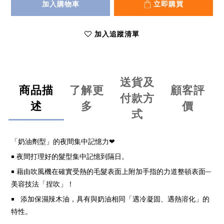
加入購物車
立即購買
加入追蹤清單
送貨及
商品描
了解更
顧客評
付款方
述
多
價
式
「奶油劑型」的夜間集中記憶力❤
￭ 夜間打理好的髮型集中記憶到隔日。
￭ 藉由吹風機在確實受熱的毛髮表面上附加手指的力道整頓表面─
美容技法「捏吹」！
￭ 添加保濕辣木油，具有與奶油相同「遇冷凝固、遇熱溶化」的
特性。