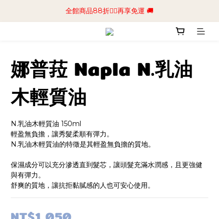
📢加入商城會員領$50💰購物金📢立即註冊
全館商品88折🧔‍♂️再享免運 🚚
📢加入商城會員領$50💰購物金📢立即註冊
娜普菈 Napla N.乳油
木輕質油
N.乳油木輕質油 150ml
輕盈無負擔，讓秀髮柔順有彈力。
N.乳油木輕質油的特徵是其輕盈無負擔的質地。
保濕成分可以充分滲透直到髮芯，讓頭髮充滿水潤感，且更強健
與有彈力。
舒爽的質地，讓抗拒黏膩感的人也可安心使用。
NT$1,050