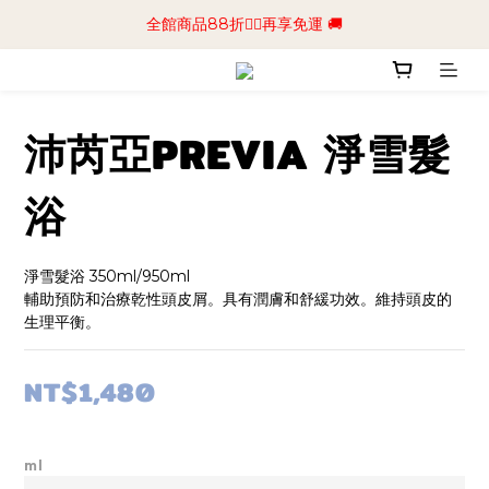
📢加入商城會員領$50💰購物金📢立即註冊
全館商品88折🧔‍♂️再享免運 🚚
📢加入商城會員領$50💰購物金📢立即註冊
沛芮亞PREVIA 淨雪髮
浴
淨雪髮浴 350ml/950ml
輔助預防和治療乾性頭皮屑。具有潤膚和舒緩功效。維持頭皮的
生理平衡。
NT$1,480
ml