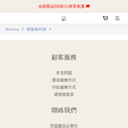
📢加入商城會員領$50💰購物金📢立即註冊
全館商品88折🧔‍♂️再享免運 🚚
📢加入商城會員領$50💰購物金📢立即註冊
Home
部落格列表
顧客服務
常見問題
運送服務方式
付款服務方式
退換貨政策
聯絡我們
宏益髮品企業社